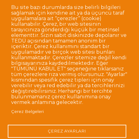
okulumuzda hazır bulunacaktır.
Bu site bazı durumlarda size belirli bilgileri
sağlamak için kendine ait ya da üçüncü taraf
uygulamalara ait “çerezler” (cookie)
kullanabilir. Çerez, bir web sitesinin
tarayıcınıza gönderdiği küçük bir metinsel
elementtir. Sizin sabit diskinizde depolanır ve
TEDÜ açısından tamamen anonim bir
Dipnot
Sıkça Sorulan Sorular
içeriktir. Çerez kullanımını standart bir
uygulamadır ve birçok web sitesi bunları
Kişisel Verilerin Korunması
kullanmaktadır. Çerezler sitemize değil kendi
Gizlilik Politikası
Sorumluluk Reddi
bilgisayarınıza kaydedilmektedir. Eğer
"TÜMÜNÜ KABUL ET" seçeneğine tıklarsanız
Açık Rıza
Kurumsal Kimlik
tüm çerezlere rıza vermiş olursunuz. "Ayarlar"
kısmından spesifik çerez tipleri için onay
© TED Üniversitesi. Ziya Gökalp Caddesi No:48 06420, Kolej
verebilir veya red edebilir ya da tercihlerinizi
Çankaya ANKARA
değiştirebilirsiniz. Herhangi bir tercihte
bulunmamanız çerez kullanımına onay
vermek anlamına gelecektir.
TED
TED
TED
TED
TED
Çerez Belgeleri
Üniversitesi
Üniversitesi
Üniversitesi
Üniversitesi
Üniversitesi
WhatsApp
Twitter
YouTube
Facebook
Instagram
LinkedIn
ile
sayfası
kanalı
sayfası
sayfası
sayfası
iletişime
geç
ÇEREZ AYARLARI