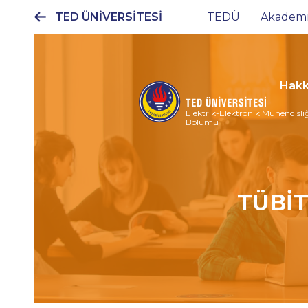
TED ÜNİVERSİTESİ
TEDÜ
Akadem
Ana
gezinti
menüsü
Hakk
Elektrik-Elektronik Mühendisli
Bölümü
TÜBİTA