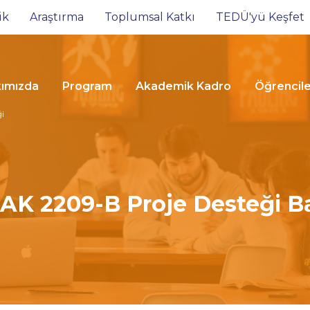
ik
Araştırma
Toplumsal Katkı
TEDÜ'yü Keşfet
ımızda
Program
Akademik Kadro
Öğrencil
ği
K 2209-B Proje Desteği Ba