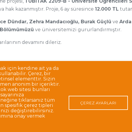
me projesi,
TÜBİTAK 2209-B - Üniversite Öğrencileri 
 hak kazanmıştır. Proje, 6 ay süresince
12.000 TL
tutar
ce Dündar, Zehra Mandacıoğlu, Burak Güçlü
ve
Arda
ği Bölümümüzü
ve üniversitemizi gururlandırmıştır.
rılarının devamını dileriz.
mak için kendine ait ya da
llanabilir. Çerez, bir
Korunması
Gizlilik Politikası
Sorumluluk Reddi
Açık Rıza
tinsel elementtir. Sizin
men anonim bir içeriktir.
ok web sitesi bunları
isayarınıza
o:48 06420, Kolej Çankaya ANKARA
eğine tıklarsanız tüm
ÇEREZ AYARLARI
 spesifik çerez tipleri
nizi değiştirebilirsiniz.
nımına onay vermek
p