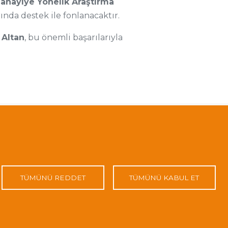
Sanayiye Yönelik Araştırma
ında destek ile fonlanacaktır.
 Altan
, bu önemli başarılarıyla
TÜMÜNÜ REDDET
TÜMÜNÜ KABUL ET